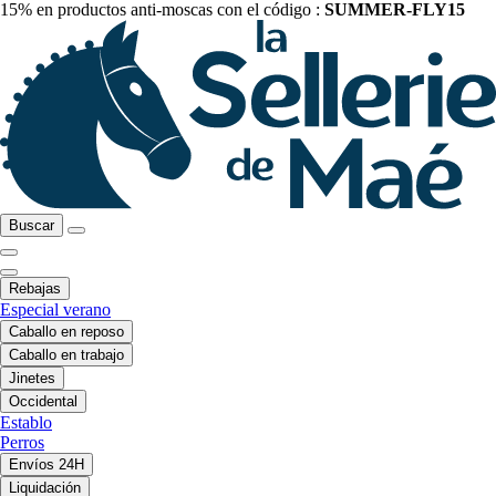
15% en productos anti-moscas con el código :
SUMMER-FLY15
Buscar
Rebajas
Especial verano
Caballo en reposo
Caballo en trabajo
Jinetes
Occidental
Establo
Perros
Envíos 24H
Liquidación