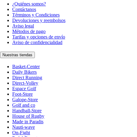
¿Quiénes somos?
Contáctanos
Términos y Condiciones
Devoluciones y reembolsos
Aviso legal
Métodos de pago
Tarifas y opciones de envío
Aviso de confidencialidad
Nuestras tiendas
Basket-Center
Daily Bikers
Direct Running
Direct-Volley
Espace Golf
Foot-Store
Galope-Store
Golf and co
Handball-Store
House of Rugby
Made in Paradis
Nauti-wave
On-Fight