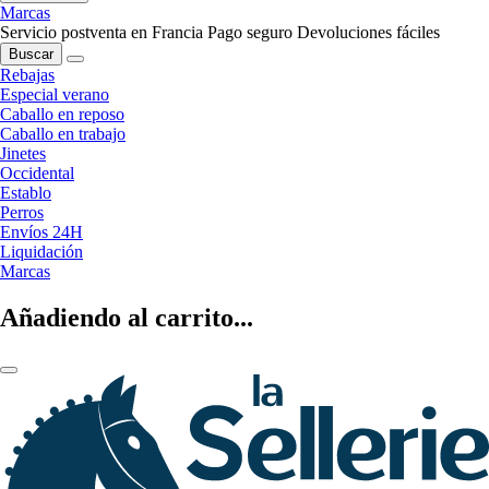
Marcas
Servicio postventa en Francia
Pago seguro
Devoluciones fáciles
Buscar
Rebajas
Especial verano
Caballo en reposo
Caballo en trabajo
Jinetes
Occidental
Establo
Perros
Envíos 24H
Liquidación
Marcas
Añadiendo al carrito...