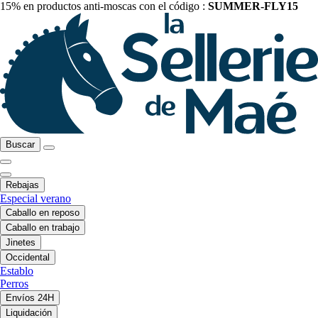
15% en productos anti-moscas con el código :
SUMMER-FLY15
Buscar
Rebajas
Especial verano
Caballo en reposo
Caballo en trabajo
Jinetes
Occidental
Establo
Perros
Envíos 24H
Liquidación