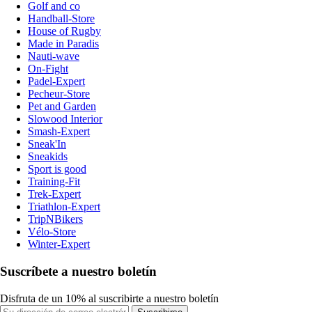
Golf and co
Handball-Store
House of Rugby
Made in Paradis
Nauti-wave
On-Fight
Padel-Expert
Pecheur-Store
Pet and Garden
Slowood Interior
Smash-Expert
Sneak'In
Sneakids
Sport is good
Training-Fit
Trek-Expert
Triathlon-Expert
TripNBikers
Vélo-Store
Winter-Expert
Suscríbete a nuestro boletín
Disfruta de un 10% al suscribirte a nuestro boletín