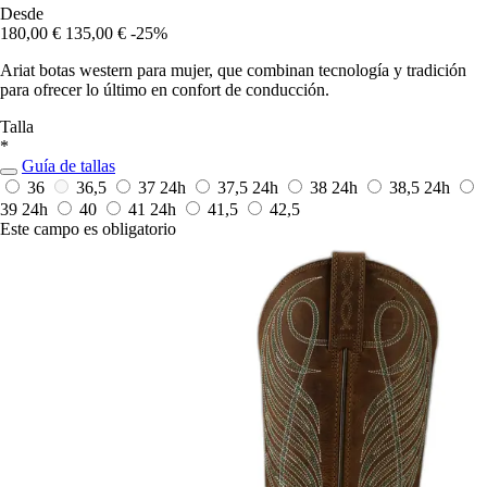
Desde
180,00 €
135,00 €
-25%
Ariat botas western para mujer, que combinan tecnología y tradición
para ofrecer lo último en confort de conducción.
Talla
*
Guía de tallas
36
36,5
37
24h
37,5
24h
38
24h
38,5
24h
39
24h
40
41
24h
41,5
42,5
Este campo es obligatorio