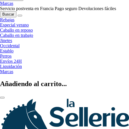
Marcas
Servicio postventa en Francia
Pago seguro
Devoluciones fáciles
Buscar
Rebajas
Especial verano
Caballo en reposo
Caballo en trabajo
Jinetes
Occidental
Establo
Perros
Envíos 24H
Liquidación
Marcas
Añadiendo al carrito...