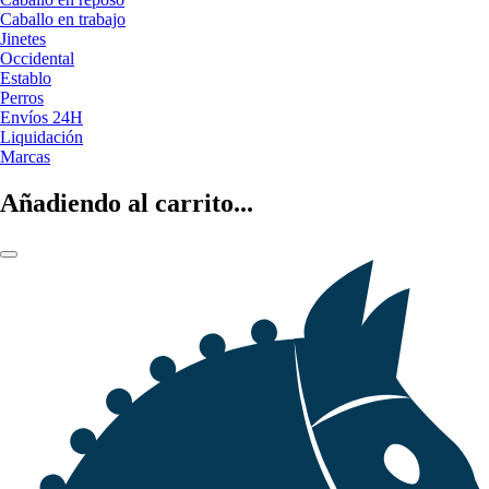
Caballo en trabajo
Jinetes
Occidental
Establo
Perros
Envíos 24H
Liquidación
Marcas
Añadiendo al carrito...