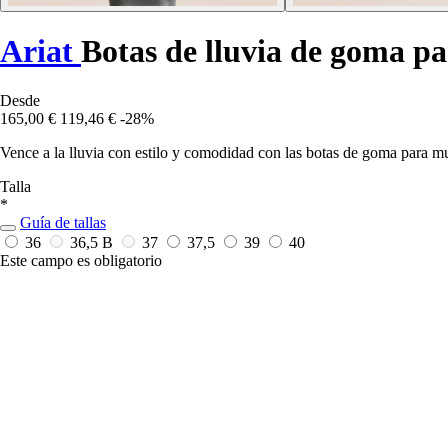
Ariat
Botas de lluvia de goma p
Desde
165,00 €
119,46 €
-28%
Vence a la lluvia con estilo y comodidad con las botas de goma para mu
Talla
*
Guía de tallas
36
36,5 B
37
37,5
39
40
Este campo es obligatorio