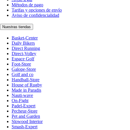
Métodos de pago
Tarifas y opciones de envío
Aviso de confidencialidad
Nuestras tiendas
Basket-Center
Daily Bikers
Direct Running
Direct-Volley
Espace Golf
Foot-Store
Galope-Store
Golf and co
Handball-Store
House of Rugby
Made in Paradis
Nauti-wave
On-Fight
Padel-Expert
Pecheur-Store
Pet and Garden
Slowood Interior
Smash-Expert