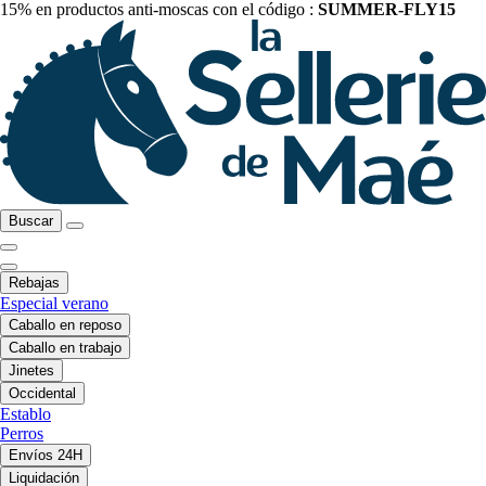
15% en productos anti-moscas con el código :
SUMMER-FLY15
Buscar
Rebajas
Especial verano
Caballo en reposo
Caballo en trabajo
Jinetes
Occidental
Establo
Perros
Envíos 24H
Liquidación