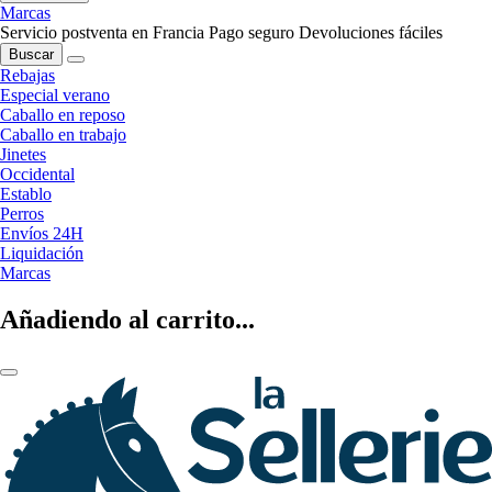
Marcas
Servicio postventa en Francia
Pago seguro
Devoluciones fáciles
Buscar
Rebajas
Especial verano
Caballo en reposo
Caballo en trabajo
Jinetes
Occidental
Establo
Perros
Envíos 24H
Liquidación
Marcas
Añadiendo al carrito...