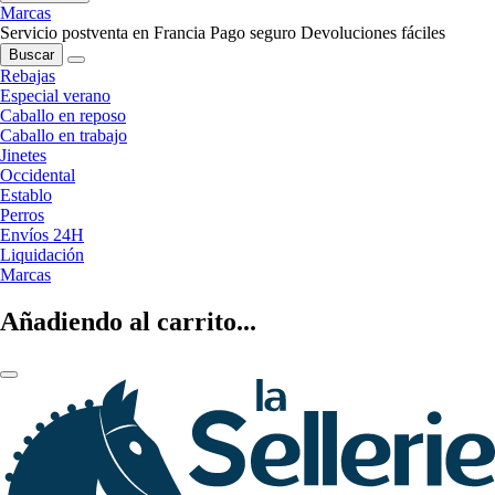
Marcas
Servicio postventa en Francia
Pago seguro
Devoluciones fáciles
Buscar
Rebajas
Especial verano
Caballo en reposo
Caballo en trabajo
Jinetes
Occidental
Establo
Perros
Envíos 24H
Liquidación
Marcas
Añadiendo al carrito...