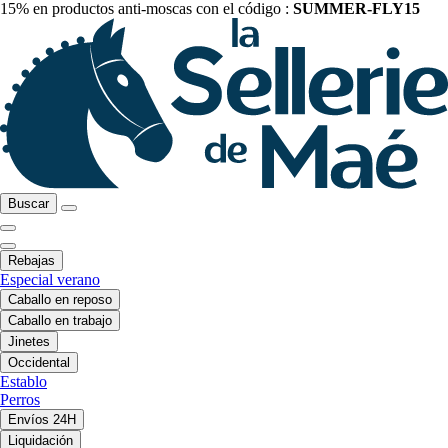
15% en productos anti-moscas con el código :
SUMMER-FLY15
Buscar
Rebajas
Especial verano
Caballo en reposo
Caballo en trabajo
Jinetes
Occidental
Establo
Perros
Envíos 24H
Liquidación