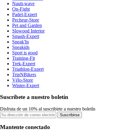
Nauti-wave
On-Fight
Padel-Expert
Pecheur-Store
Pet and Garden
Slowood Interior
Smash-Expert
Sneak'In
Sneakids
Sport is good
Training-Fit
Trek-Expert
Triathlon-Expert
TripNBikers
Vélo-Store
Winter-Expert
Suscríbete a nuestro boletín
Disfruta de un 10% al suscribirte a nuestro boletín
Suscribirse
Mantente conectado