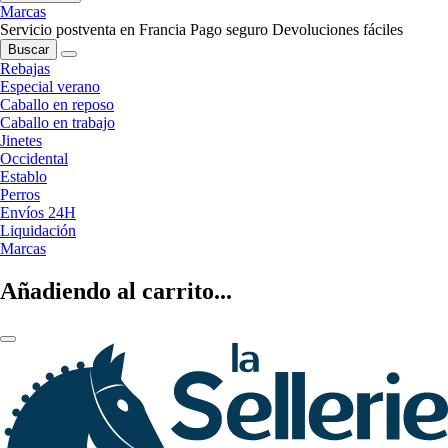
Marcas
Servicio postventa en Francia
Pago seguro
Devoluciones fáciles
Buscar
Rebajas
Especial verano
Caballo en reposo
Caballo en trabajo
Jinetes
Occidental
Establo
Perros
Envíos 24H
Liquidación
Marcas
Añadiendo al carrito...