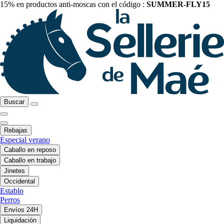
15% en productos anti-moscas con el código :
SUMMER-FLY15
Buscar
Rebajas
Especial verano
Caballo en reposo
Caballo en trabajo
Jinetes
Occidental
Establo
Perros
Envíos 24H
Liquidación