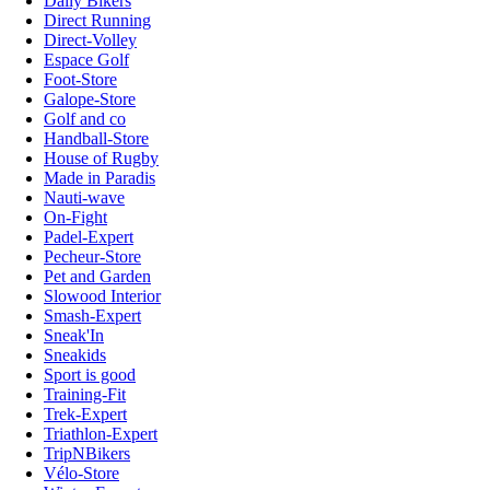
Daily Bikers
Direct Running
Direct-Volley
Espace Golf
Foot-Store
Galope-Store
Golf and co
Handball-Store
House of Rugby
Made in Paradis
Nauti-wave
On-Fight
Padel-Expert
Pecheur-Store
Pet and Garden
Slowood Interior
Smash-Expert
Sneak'In
Sneakids
Sport is good
Training-Fit
Trek-Expert
Triathlon-Expert
TripNBikers
Vélo-Store