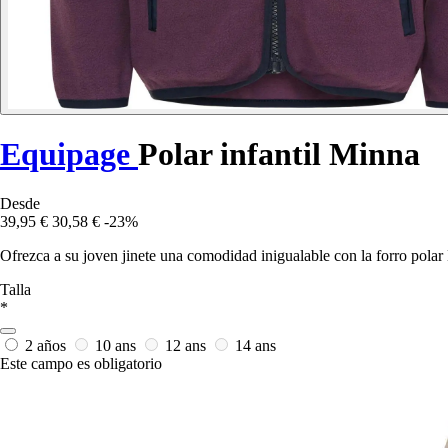
Equipage
Polar infantil Minna
Desde
39,95 €
30,58 €
-23%
Ofrezca a su joven jinete una comodidad inigualable con la forro polar
Talla
*
2 años
10 ans
12 ans
14 ans
Este campo es obligatorio