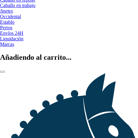
Caballo en trabajo
Jinetes
Occidental
Establo
Perros
Envíos 24H
Liquidación
Marcas
Añadiendo al carrito...