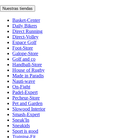
Nuestras tiendas
Basket-Center
Daily Bikers
Direct Running
Direct-Volley
Espace Golf
Foot-Store
Galope-Store
Golf and co
Handball-Store
House of Rugby
Made in Paradis
Nauti-wave
On-Fight
Padel-Expert
Pecheur-Store
Pet and Garden
Slowood Interior
Smash-Expert
Sneak'In
Sneakids
Sport is good
Training-Fit