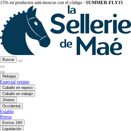
15% en productos anti-moscas con el código :
SUMMER-FLY15
Buscar
Rebajas
Especial verano
Caballo en reposo
Caballo en trabajo
Jinetes
Occidental
Establo
Perros
Envíos 24H
Liquidación