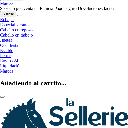
Marcas
Servicio postventa en Francia
Pago seguro
Devoluciones fáciles
Buscar
Rebajas
Especial verano
Caballo en reposo
Caballo en trabajo
Jinetes
Occidental
Establo
Perros
Envíos 24H
Liquidación
Marcas
Añadiendo al carrito...