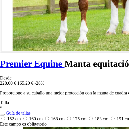
Premier Equine
Manta equitació
Desde
228,00 €
165,20 €
-28%
Proporcione a su caballo una mejor protección con la manta de cuadra 
Talla
*
Guía de tallas
152 cm
160 cm
168 cm
175 cm
183 cm
191 c
Este campo es obligatorio