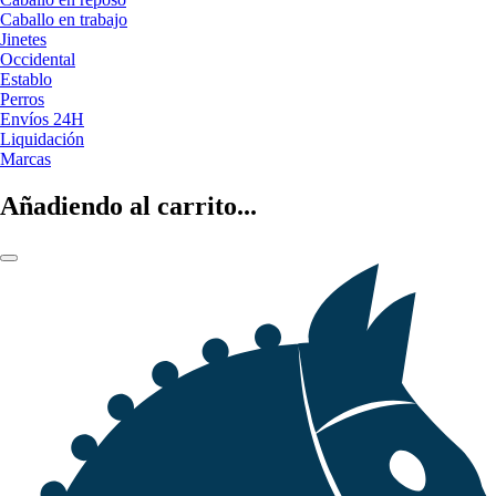
Caballo en trabajo
Jinetes
Occidental
Establo
Perros
Envíos 24H
Liquidación
Marcas
Añadiendo al carrito...