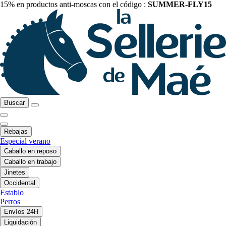
15% en productos anti-moscas con el código :
SUMMER-FLY15
Buscar
Rebajas
Especial verano
Caballo en reposo
Caballo en trabajo
Jinetes
Occidental
Establo
Perros
Envíos 24H
Liquidación