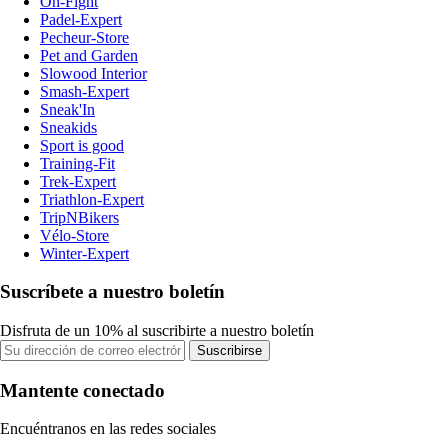
On-Fight
Padel-Expert
Pecheur-Store
Pet and Garden
Slowood Interior
Smash-Expert
Sneak'In
Sneakids
Sport is good
Training-Fit
Trek-Expert
Triathlon-Expert
TripNBikers
Vélo-Store
Winter-Expert
Suscríbete a nuestro boletín
Disfruta de un 10% al suscribirte a nuestro boletín
Suscribirse
Mantente conectado
Encuéntranos en las redes sociales