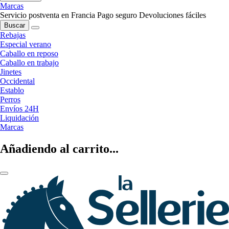
Marcas
Servicio postventa en Francia
Pago seguro
Devoluciones fáciles
Buscar
Rebajas
Especial verano
Caballo en reposo
Caballo en trabajo
Jinetes
Occidental
Establo
Perros
Envíos 24H
Liquidación
Marcas
Añadiendo al carrito...