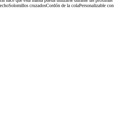
oral hace que esta manta pueda utilizarse durante las próximas
l pechoSolomillos cruzadosCordón de la colaPersonalizable con