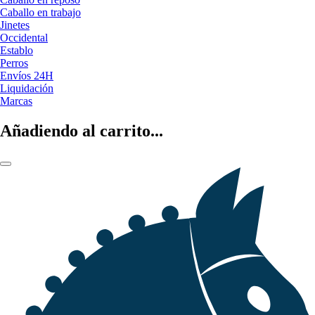
Caballo en trabajo
Jinetes
Occidental
Establo
Perros
Envíos 24H
Liquidación
Marcas
Añadiendo al carrito...