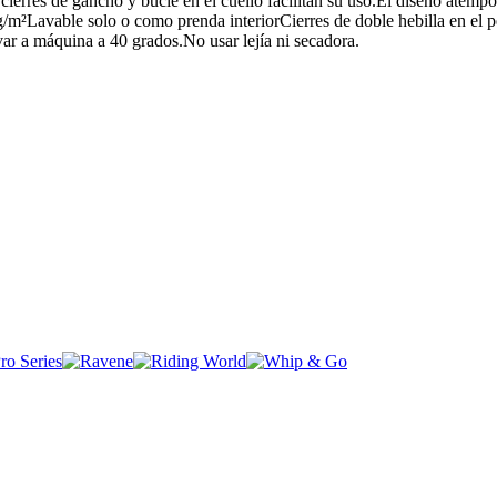
 cierres de gancho y bucle en el cuello facilitan su uso.El diseño atemp
0 g/m²Lavable solo o como prenda interiorCierres de doble hebilla en e
r a máquina a 40 grados.No usar lejía ni secadora.