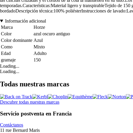
las cinchas cruzadas y el cordón de la cola la mantienen en su sitio.Los
temporadas.Características:Material ligero y transpirableTejido de 15
bordadoDescripción técnica:100% poliésterInstrucciones de lavado:Lava
Información adicional
Marca
Horze
Color
azul oscuro antiguo
Color dominante
Azul
Como
Mixto
Edad
Adulto
gramaje
150
Loading...
Loading...
Todas nuestras marcas
Descubre todas nuestras marcas
Servicio postventa en Francia
Contáctanos
11 rue Bernard Maris