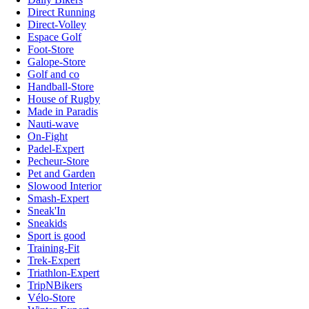
Direct Running
Direct-Volley
Espace Golf
Foot-Store
Galope-Store
Golf and co
Handball-Store
House of Rugby
Made in Paradis
Nauti-wave
On-Fight
Padel-Expert
Pecheur-Store
Pet and Garden
Slowood Interior
Smash-Expert
Sneak'In
Sneakids
Sport is good
Training-Fit
Trek-Expert
Triathlon-Expert
TripNBikers
Vélo-Store