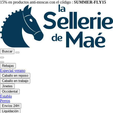
15% en productos anti-moscas con el código :
SUMMER-FLY15
Buscar
Rebajas
Especial verano
Caballo en reposo
Caballo en trabajo
Jinetes
Occidental
Establo
Perros
Envíos 24H
Liquidación