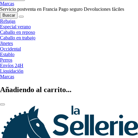
Marcas
Servicio postventa en Francia
Pago seguro
Devoluciones fáciles
Buscar
Rebajas
Especial verano
Caballo en reposo
Caballo en trabajo
Jinetes
Occidental
Establo
Perros
Envíos 24H
Liquidación
Marcas
Añadiendo al carrito...