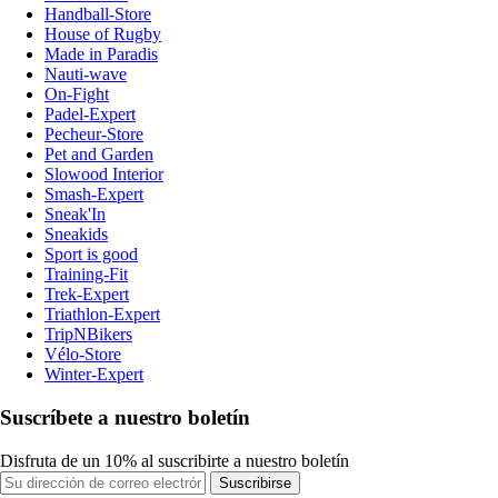
Handball-Store
House of Rugby
Made in Paradis
Nauti-wave
On-Fight
Padel-Expert
Pecheur-Store
Pet and Garden
Slowood Interior
Smash-Expert
Sneak'In
Sneakids
Sport is good
Training-Fit
Trek-Expert
Triathlon-Expert
TripNBikers
Vélo-Store
Winter-Expert
Suscríbete a nuestro boletín
Disfruta de un 10% al suscribirte a nuestro boletín
Suscribirse