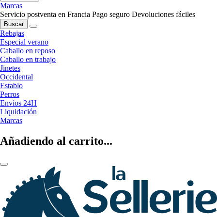
Marcas
Servicio postventa en Francia
Pago seguro
Devoluciones fáciles
Buscar
Rebajas
Especial verano
Caballo en reposo
Caballo en trabajo
Jinetes
Occidental
Establo
Perros
Envíos 24H
Liquidación
Marcas
Añadiendo al carrito...