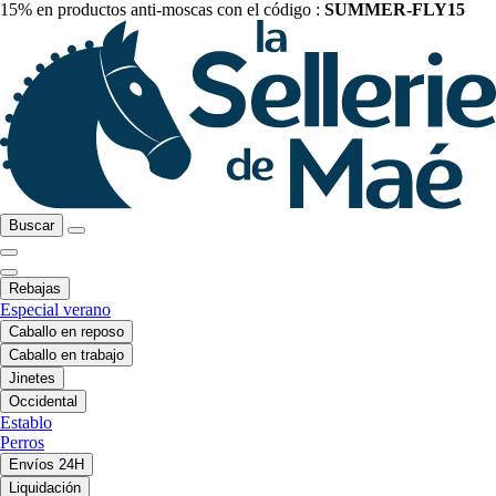
15% en productos anti-moscas con el código :
SUMMER-FLY15
Buscar
Rebajas
Especial verano
Caballo en reposo
Caballo en trabajo
Jinetes
Occidental
Establo
Perros
Envíos 24H
Liquidación