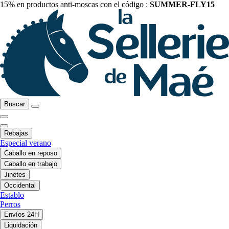
15% en productos anti-moscas con el código :
SUMMER-FLY15
Buscar
Rebajas
Especial verano
Caballo en reposo
Caballo en trabajo
Jinetes
Occidental
Establo
Perros
Envíos 24H
Liquidación