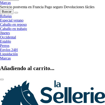
Marcas
Servicio postventa en Francia
Pago seguro
Devoluciones fáciles
Buscar
Rebajas
Especial verano
Caballo en reposo
Caballo en trabajo
Jinetes
Occidental
Establo
Perros
Envíos 24H
Liquidación
Marcas
Añadiendo al carrito...