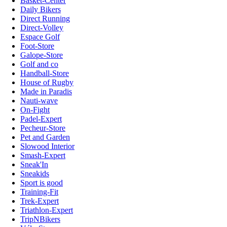
Basket-Center
Daily Bikers
Direct Running
Direct-Volley
Espace Golf
Foot-Store
Galope-Store
Golf and co
Handball-Store
House of Rugby
Made in Paradis
Nauti-wave
On-Fight
Padel-Expert
Pecheur-Store
Pet and Garden
Slowood Interior
Smash-Expert
Sneak'In
Sneakids
Sport is good
Training-Fit
Trek-Expert
Triathlon-Expert
TripNBikers