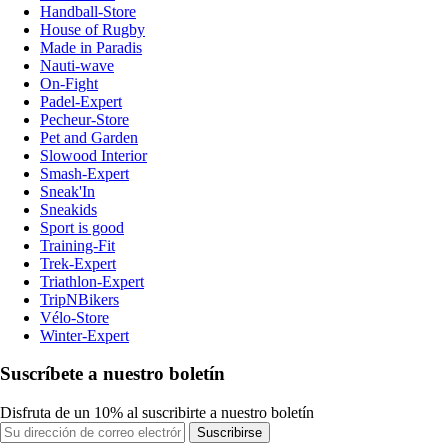
Handball-Store
House of Rugby
Made in Paradis
Nauti-wave
On-Fight
Padel-Expert
Pecheur-Store
Pet and Garden
Slowood Interior
Smash-Expert
Sneak'In
Sneakids
Sport is good
Training-Fit
Trek-Expert
Triathlon-Expert
TripNBikers
Vélo-Store
Winter-Expert
Suscríbete a nuestro boletín
Disfruta de un 10% al suscribirte a nuestro boletín
Suscribirse