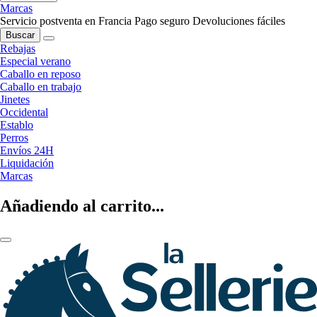
Marcas
Servicio postventa en Francia
Pago seguro
Devoluciones fáciles
Buscar
Rebajas
Especial verano
Caballo en reposo
Caballo en trabajo
Jinetes
Occidental
Establo
Perros
Envíos 24H
Liquidación
Marcas
Añadiendo al carrito...