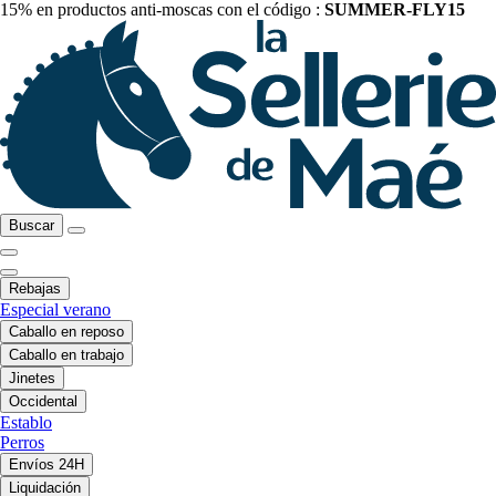
15% en productos anti-moscas con el código :
SUMMER-FLY15
Buscar
Rebajas
Especial verano
Caballo en reposo
Caballo en trabajo
Jinetes
Occidental
Establo
Perros
Envíos 24H
Liquidación