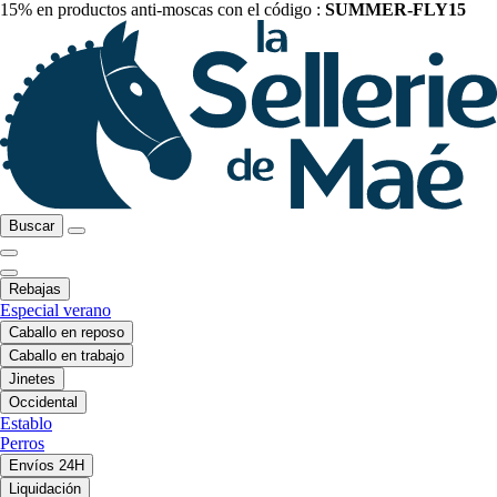
15% en productos anti-moscas con el código :
SUMMER-FLY15
Buscar
Rebajas
Especial verano
Caballo en reposo
Caballo en trabajo
Jinetes
Occidental
Establo
Perros
Envíos 24H
Liquidación