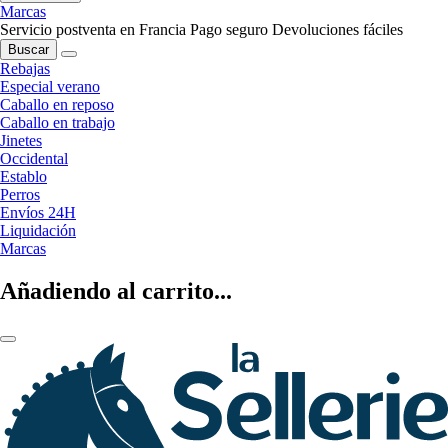
Marcas
Servicio postventa en Francia
Pago seguro
Devoluciones fáciles
Buscar
Rebajas
Especial verano
Caballo en reposo
Caballo en trabajo
Jinetes
Occidental
Establo
Perros
Envíos 24H
Liquidación
Marcas
Añadiendo al carrito...