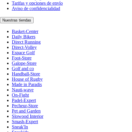
Tarifas y opciones de envío
Aviso de confidencialidad
Nuestras tiendas
Basket-Center
Daily Bikers
Direct Running
Direct-Volley
Espace Golf
Foot-Store
Galope-Store
Golf and co
Handball-Store
House of Rugby
Made in Paradis
Nauti-wave
On-Fight
Padel-Expert
Pecheur-Store
Pet and Garden
Slowood Interior
Smash-Expert
Sneak'In