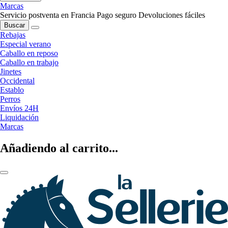
Marcas
Servicio postventa en Francia
Pago seguro
Devoluciones fáciles
Buscar
Rebajas
Especial verano
Caballo en reposo
Caballo en trabajo
Jinetes
Occidental
Establo
Perros
Envíos 24H
Liquidación
Marcas
Añadiendo al carrito...