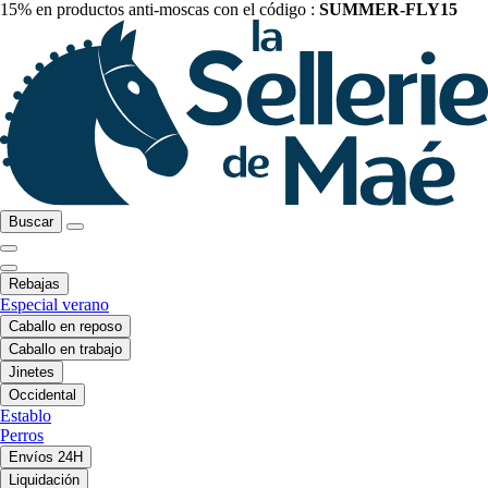
15% en productos anti-moscas con el código :
SUMMER-FLY15
Buscar
Rebajas
Especial verano
Caballo en reposo
Caballo en trabajo
Jinetes
Occidental
Establo
Perros
Envíos 24H
Liquidación