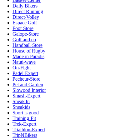
Basket-Center
Daily Bikers
Direct Running
Direct-Volley
Espace Golf
Foot-Store
Galope-Store
Golf and co
Handball-Store
House of Rugby
Made in Paradis
Nauti-wave
On-Fight
Padel-Expert
Pecheur-Store
Pet and Garden
Slowood Interior
Smash-Expert
Sneak'In
Sneakids
Sport is good
Training-Fit
Trek-Expert
Triathlon-Expert
TripNBikers