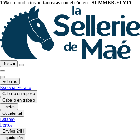
15% en productos anti-moscas con el código :
SUMMER-FLY15
Buscar
Rebajas
Especial verano
Caballo en reposo
Caballo en trabajo
Jinetes
Occidental
Establo
Perros
Envíos 24H
Liquidación