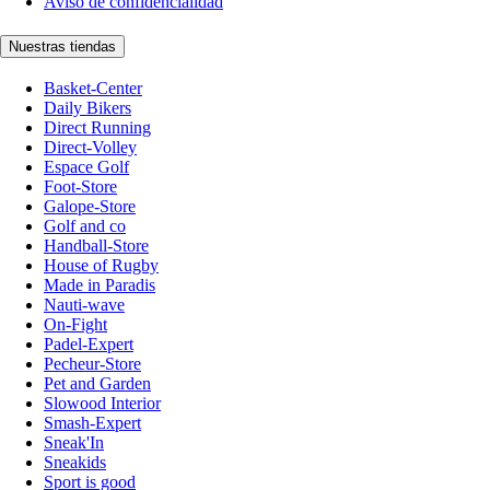
Aviso de confidencialidad
Nuestras tiendas
Basket-Center
Daily Bikers
Direct Running
Direct-Volley
Espace Golf
Foot-Store
Galope-Store
Golf and co
Handball-Store
House of Rugby
Made in Paradis
Nauti-wave
On-Fight
Padel-Expert
Pecheur-Store
Pet and Garden
Slowood Interior
Smash-Expert
Sneak'In
Sneakids
Sport is good