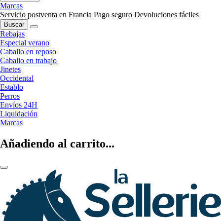
Marcas
Servicio postventa en Francia
Pago seguro
Devoluciones fáciles
Buscar
Rebajas
Especial verano
Caballo en reposo
Caballo en trabajo
Jinetes
Occidental
Establo
Perros
Envíos 24H
Liquidación
Marcas
Añadiendo al carrito...