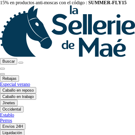
15% en productos anti-moscas con el código :
SUMMER-FLY15
Buscar
Rebajas
Especial verano
Caballo en reposo
Caballo en trabajo
Jinetes
Occidental
Establo
Perros
Envíos 24H
Liquidación