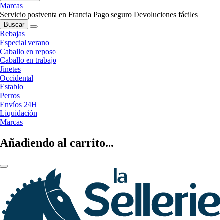
Marcas
Servicio postventa en Francia
Pago seguro
Devoluciones fáciles
Buscar
Rebajas
Especial verano
Caballo en reposo
Caballo en trabajo
Jinetes
Occidental
Establo
Perros
Envíos 24H
Liquidación
Marcas
Añadiendo al carrito...