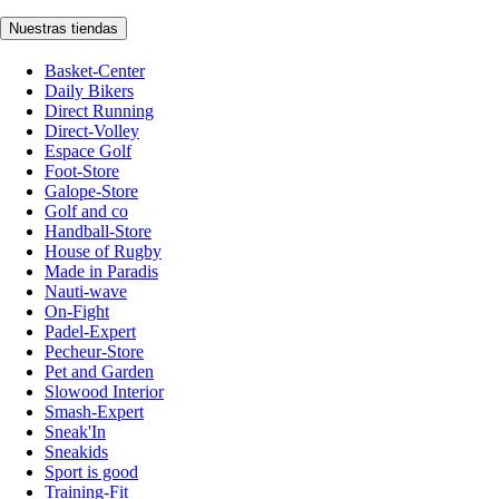
Nuestras tiendas
Basket-Center
Daily Bikers
Direct Running
Direct-Volley
Espace Golf
Foot-Store
Galope-Store
Golf and co
Handball-Store
House of Rugby
Made in Paradis
Nauti-wave
On-Fight
Padel-Expert
Pecheur-Store
Pet and Garden
Slowood Interior
Smash-Expert
Sneak'In
Sneakids
Sport is good
Training-Fit