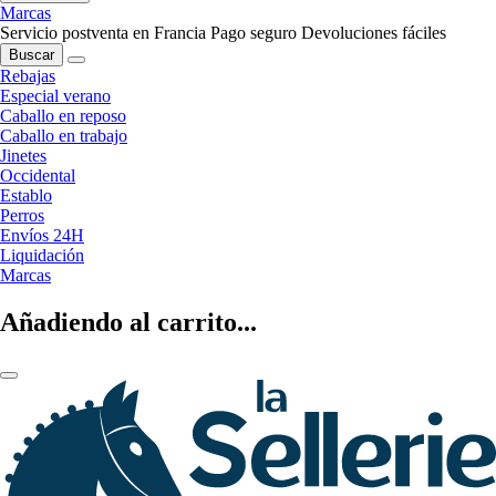
Marcas
Servicio postventa en Francia
Pago seguro
Devoluciones fáciles
Buscar
Rebajas
Especial verano
Caballo en reposo
Caballo en trabajo
Jinetes
Occidental
Establo
Perros
Envíos 24H
Liquidación
Marcas
Añadiendo al carrito...