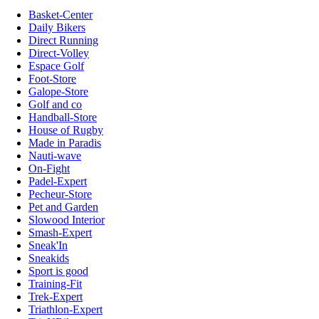
Basket-Center
Daily Bikers
Direct Running
Direct-Volley
Espace Golf
Foot-Store
Galope-Store
Golf and co
Handball-Store
House of Rugby
Made in Paradis
Nauti-wave
On-Fight
Padel-Expert
Pecheur-Store
Pet and Garden
Slowood Interior
Smash-Expert
Sneak'In
Sneakids
Sport is good
Training-Fit
Trek-Expert
Triathlon-Expert