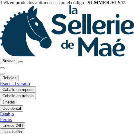
15% en productos anti-moscas con el código :
SUMMER-FLY15
Buscar
Rebajas
Especial verano
Caballo en reposo
Caballo en trabajo
Jinetes
Occidental
Establo
Perros
Envíos 24H
Liquidación