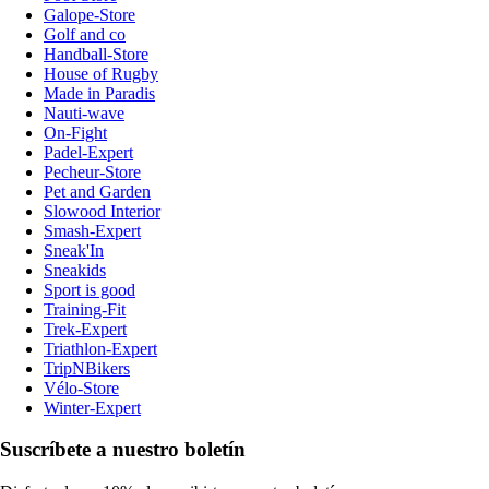
Galope-Store
Golf and co
Handball-Store
House of Rugby
Made in Paradis
Nauti-wave
On-Fight
Padel-Expert
Pecheur-Store
Pet and Garden
Slowood Interior
Smash-Expert
Sneak'In
Sneakids
Sport is good
Training-Fit
Trek-Expert
Triathlon-Expert
TripNBikers
Vélo-Store
Winter-Expert
Suscríbete a nuestro boletín