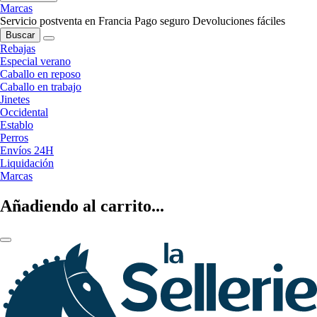
Marcas
Servicio postventa en Francia
Pago seguro
Devoluciones fáciles
Buscar
Rebajas
Especial verano
Caballo en reposo
Caballo en trabajo
Jinetes
Occidental
Establo
Perros
Envíos 24H
Liquidación
Marcas
Añadiendo al carrito...