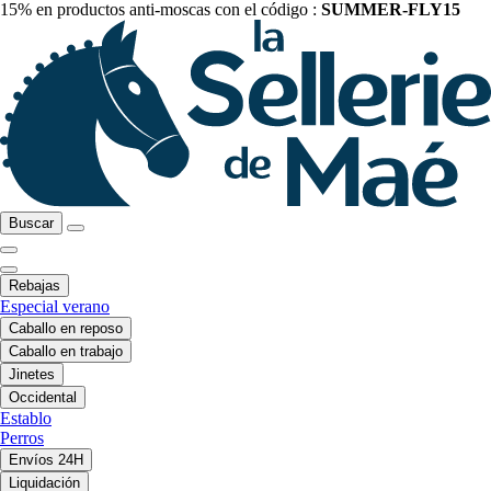
15% en productos anti-moscas con el código :
SUMMER-FLY15
Buscar
Rebajas
Especial verano
Caballo en reposo
Caballo en trabajo
Jinetes
Occidental
Establo
Perros
Envíos 24H
Liquidación