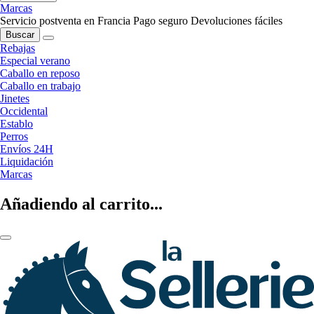
Marcas
Servicio postventa en Francia
Pago seguro
Devoluciones fáciles
Buscar
Rebajas
Especial verano
Caballo en reposo
Caballo en trabajo
Jinetes
Occidental
Establo
Perros
Envíos 24H
Liquidación
Marcas
Añadiendo al carrito...