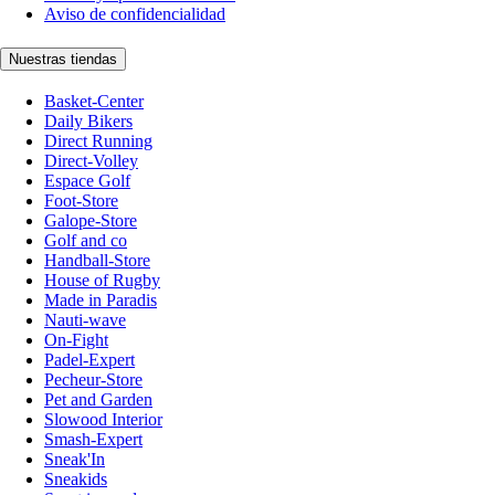
Aviso de confidencialidad
Nuestras tiendas
Basket-Center
Daily Bikers
Direct Running
Direct-Volley
Espace Golf
Foot-Store
Galope-Store
Golf and co
Handball-Store
House of Rugby
Made in Paradis
Nauti-wave
On-Fight
Padel-Expert
Pecheur-Store
Pet and Garden
Slowood Interior
Smash-Expert
Sneak'In
Sneakids