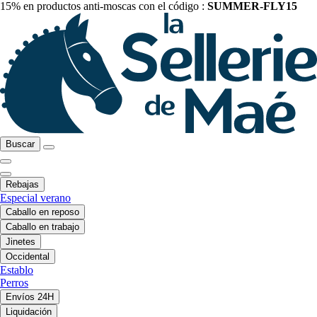
15% en productos anti-moscas con el código :
SUMMER-FLY15
Buscar
Rebajas
Especial verano
Caballo en reposo
Caballo en trabajo
Jinetes
Occidental
Establo
Perros
Envíos 24H
Liquidación