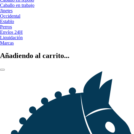
Caballo en trabajo
Jinetes
Occidental
Establo
Perros
Envíos 24H
Liquidación
Marcas
Añadiendo al carrito...