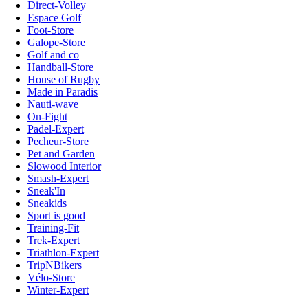
Direct-Volley
Espace Golf
Foot-Store
Galope-Store
Golf and co
Handball-Store
House of Rugby
Made in Paradis
Nauti-wave
On-Fight
Padel-Expert
Pecheur-Store
Pet and Garden
Slowood Interior
Smash-Expert
Sneak'In
Sneakids
Sport is good
Training-Fit
Trek-Expert
Triathlon-Expert
TripNBikers
Vélo-Store
Winter-Expert