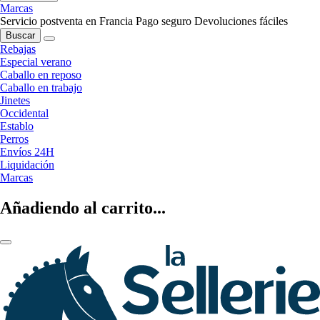
Marcas
Servicio postventa en Francia
Pago seguro
Devoluciones fáciles
Buscar
Rebajas
Especial verano
Caballo en reposo
Caballo en trabajo
Jinetes
Occidental
Establo
Perros
Envíos 24H
Liquidación
Marcas
Añadiendo al carrito...