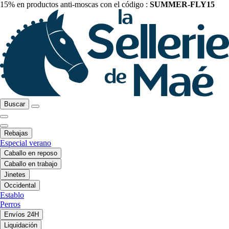
15% en productos anti-moscas con el código :
SUMMER-FLY15
Buscar
Rebajas
Especial verano
Caballo en reposo
Caballo en trabajo
Jinetes
Occidental
Establo
Perros
Envíos 24H
Liquidación