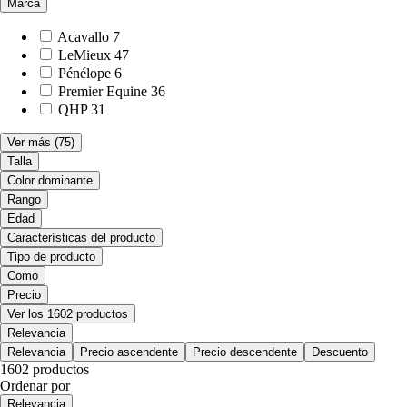
Marca
Acavallo
7
LeMieux
47
Pénélope
6
Premier Equine
36
QHP
31
Ver más
(75)
Talla
Color dominante
Rango
Edad
Características del producto
Tipo de producto
Como
Precio
Ver los 1602 productos
Relevancia
Relevancia
Precio ascendente
Precio descendente
Descuento
1602 productos
Ordenar por
Relevancia