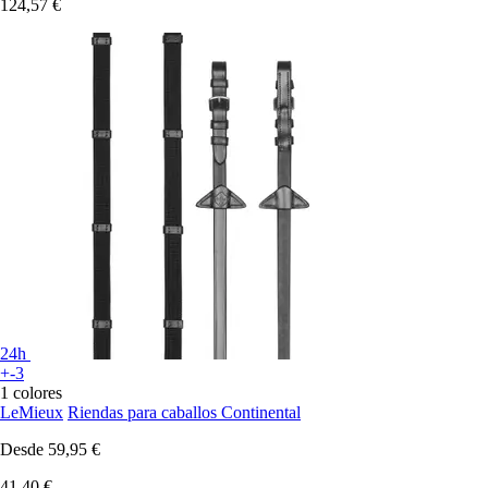
124,57 €
24h
+-3
1 colores
LeMieux
Riendas para caballos Continental
Desde
59,95 €
41,40 €