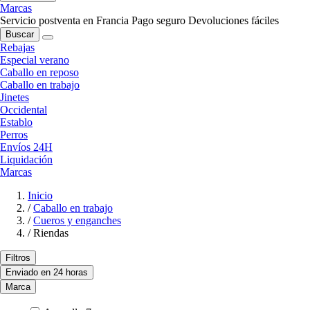
Marcas
Servicio postventa en Francia
Pago seguro
Devoluciones fáciles
Buscar
Rebajas
Especial verano
Caballo en reposo
Caballo en trabajo
Jinetes
Occidental
Establo
Perros
Envíos 24H
Liquidación
Marcas
Inicio
/
Caballo en trabajo
/
Cueros y enganches
/
Riendas
Filtros
Enviado en 24 horas
Marca