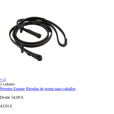
+-3
1 colores
Premier Equine
Riendas de goma para caballos
Desde
54,00 €
43,91 €