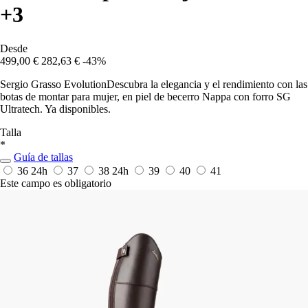
+3
Desde
499,00 €
282,63 €
-43%
Sergio Grasso EvolutionDescubra la elegancia y el rendimiento con las
botas de montar para mujer, en piel de becerro Nappa con forro SG
Ultratech. Ya disponibles.
Talla
*
Guía de tallas
36
24h
37
38
24h
39
40
41
Este campo es obligatorio