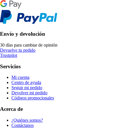
Envío y devolución
30 días para cambiar de opinión
Devuelve tu pedido
Trustpilot
Servicios
Mi cuenta
Centro de ayuda
Seguir mi pedido
Devolver mi pedido
Códigos promocionales
Acerca de
¿Quiénes somos?
Contáctanos