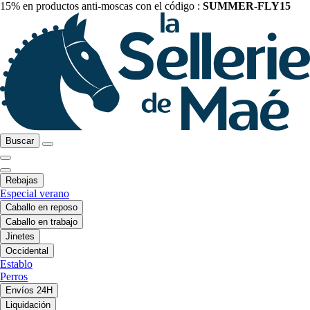
15% en productos anti-moscas con el código :
SUMMER-FLY15
Buscar
Rebajas
Especial verano
Caballo en reposo
Caballo en trabajo
Jinetes
Occidental
Establo
Perros
Envíos 24H
Liquidación