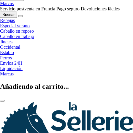
Marcas
Servicio postventa en Francia
Pago seguro
Devoluciones fáciles
Buscar
Rebajas
Especial verano
Caballo en reposo
Caballo en trabajo
Jinetes
Occidental
Establo
Perros
Envíos 24H
Liquidación
Marcas
Añadiendo al carrito...