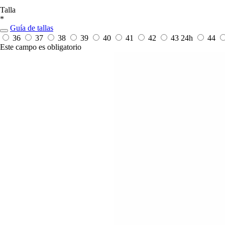
Talla
*
Guía de tallas
36
37
38
39
40
41
42
43
24h
44
Este campo es obligatorio