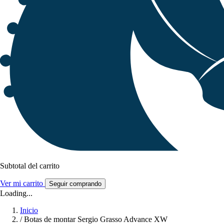
Subtotal del carrito
Ver mi carrito
Seguir comprando
Loading...
Inicio
/
Botas de montar Sergio Grasso Advance XW