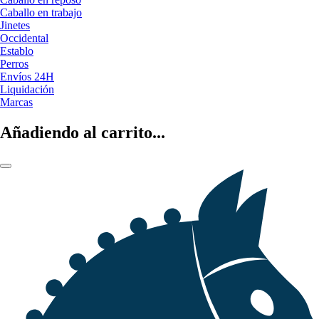
Caballo en trabajo
Jinetes
Occidental
Establo
Perros
Envíos 24H
Liquidación
Marcas
Añadiendo al carrito...