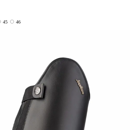
45
46