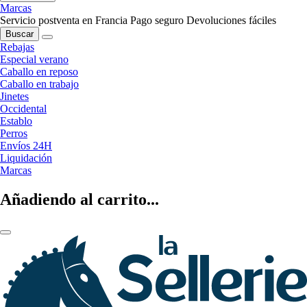
Marcas
Servicio postventa en Francia
Pago seguro
Devoluciones fáciles
Buscar
Rebajas
Especial verano
Caballo en reposo
Caballo en trabajo
Jinetes
Occidental
Establo
Perros
Envíos 24H
Liquidación
Marcas
Añadiendo al carrito...