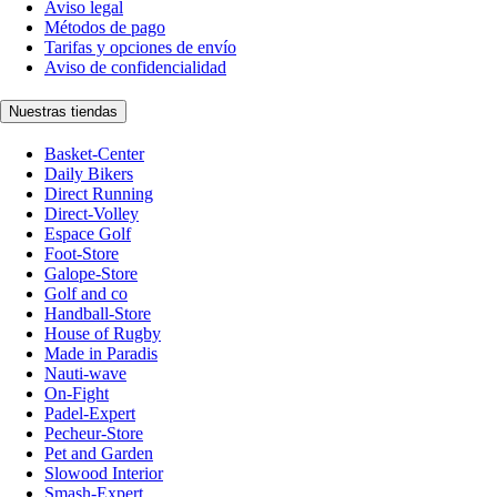
Aviso legal
Métodos de pago
Tarifas y opciones de envío
Aviso de confidencialidad
Nuestras tiendas
Basket-Center
Daily Bikers
Direct Running
Direct-Volley
Espace Golf
Foot-Store
Galope-Store
Golf and co
Handball-Store
House of Rugby
Made in Paradis
Nauti-wave
On-Fight
Padel-Expert
Pecheur-Store
Pet and Garden
Slowood Interior
Smash-Expert