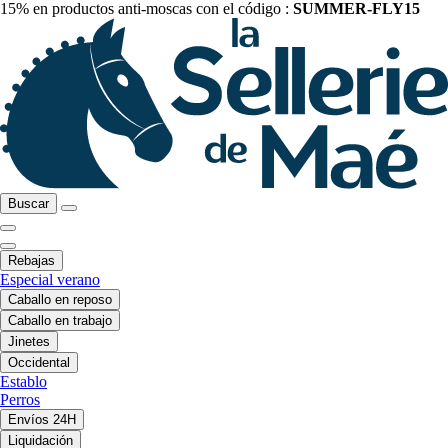
15% en productos anti-moscas con el código :
SUMMER-FLY15
Buscar
Rebajas
Especial verano
Caballo en reposo
Caballo en trabajo
Jinetes
Occidental
Establo
Perros
Envíos 24H
Liquidación