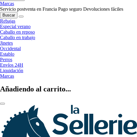
Marcas
Servicio postventa en Francia
Pago seguro
Devoluciones fáciles
Buscar
Rebajas
Especial verano
Caballo en reposo
Caballo en trabajo
Jinetes
Occidental
Establo
Perros
Envíos 24H
Liquidación
Marcas
Añadiendo al carrito...