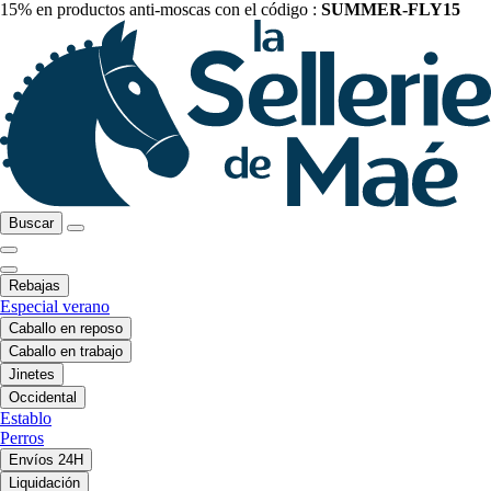
15% en productos anti-moscas con el código :
SUMMER-FLY15
Buscar
Rebajas
Especial verano
Caballo en reposo
Caballo en trabajo
Jinetes
Occidental
Establo
Perros
Envíos 24H
Liquidación