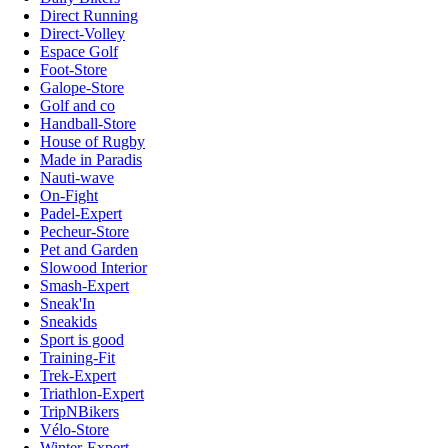
Direct Running
Direct-Volley
Espace Golf
Foot-Store
Galope-Store
Golf and co
Handball-Store
House of Rugby
Made in Paradis
Nauti-wave
On-Fight
Padel-Expert
Pecheur-Store
Pet and Garden
Slowood Interior
Smash-Expert
Sneak'In
Sneakids
Sport is good
Training-Fit
Trek-Expert
Triathlon-Expert
TripNBikers
Vélo-Store
Winter-Expert