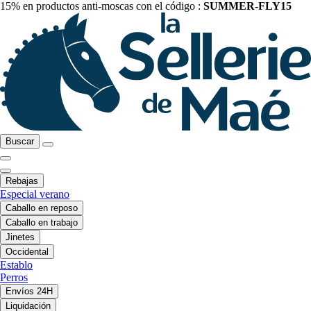
15% en productos anti-moscas con el código :
SUMMER-FLY15
Buscar
Rebajas
Especial verano
Caballo en reposo
Caballo en trabajo
Jinetes
Occidental
Establo
Perros
Envíos 24H
Liquidación