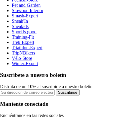
Pet and Garden
Slowood Interior
Smash-Expert
Sneak'In
Sneakids
Sport is good
Training-Fit
Trek-Expert
Triathlon-Expert
TripNBikers
Vélo-Store
Winter-Expert
Suscríbete a nuestro boletín
Disfruta de un 10% al suscribirte a nuestro boletín
Suscribirse
Mantente conectado
Encuéntranos en las redes sociales