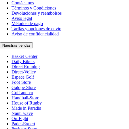
Contáctanos
Términos y Condiciones
Devoluciones y reembolsos
Aviso legal
Métodos de pago
Tarifas y opciones de envío
Aviso de confidencialidad
Nuestras tiendas
Basket-Center
Daily Bikers
Direct Running
Direct-Volley
Espace Golf
Foot-Store
Galope-Store
Golf and co
Handball-Store
House of Rugby
Made in Paradis
Nauti-wave
On-Fight
Padel-Expert
Pecheur-Store