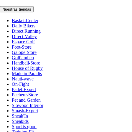
Nuestras tiendas
Basket-Center
Daily Bikers
Direct Running
Direct-Volley
Espace Golf
Foot-Store
Galope-Store
Golf and co
Handball-Store
House of Rugby
Made in Paradis
Nauti-wave
On-Fight
Padel-Expert
Pecheur-Store
Pet and Garden
Slowood Interior
Smash-Expert
Sneak'In
Sneakids
Sport is good
Training-Fit