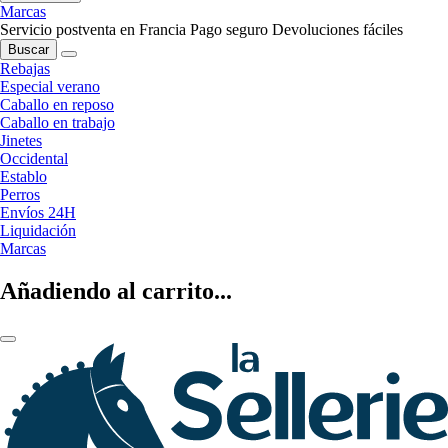
Marcas
Servicio postventa en Francia
Pago seguro
Devoluciones fáciles
Buscar
Rebajas
Especial verano
Caballo en reposo
Caballo en trabajo
Jinetes
Occidental
Establo
Perros
Envíos 24H
Liquidación
Marcas
Añadiendo al carrito...