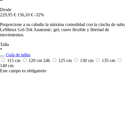
Desde
229,95 €
156,10 €
-32%
Proporcione a su caballo la máxima comodidad con la cincha de salto
LeMieux Gel-Tek Anatomic: gel, cuero flexible y libertad de
movimientos.
Talla
*
Guía de tallas
115 cm
120 cm
24h
125 cm
130 cm
135 cm
140 cm
Este campo es obligatorio