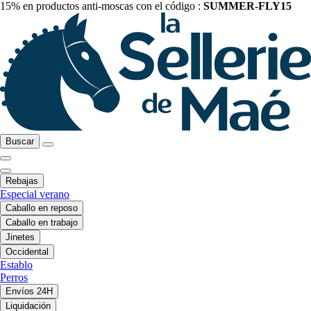
15% en productos anti-moscas con el código :
SUMMER-FLY15
Buscar
Rebajas
Especial verano
Caballo en reposo
Caballo en trabajo
Jinetes
Occidental
Establo
Perros
Envíos 24H
Liquidación