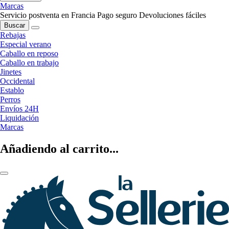
Marcas
Servicio postventa en Francia
Pago seguro
Devoluciones fáciles
Buscar
Rebajas
Especial verano
Caballo en reposo
Caballo en trabajo
Jinetes
Occidental
Establo
Perros
Envíos 24H
Liquidación
Marcas
Añadiendo al carrito...