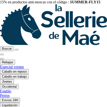
15% en productos anti-moscas con el código :
SUMMER-FLY15
Buscar
Rebajas
Especial verano
Caballo en reposo
Caballo en trabajo
Jinetes
Occidental
Establo
Perros
Envíos 24H
Liquidación