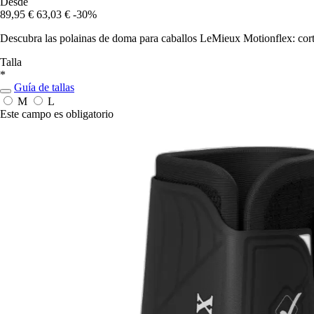
Desde
89,95 €
63,03 €
-30%
Descubra las polainas de doma para caballos LeMieux Motionflex: corte
Talla
*
Guía de tallas
M
L
Este campo es obligatorio