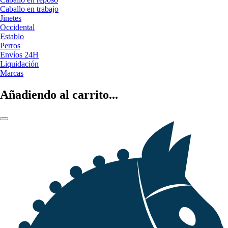
Caballo en trabajo
Jinetes
Occidental
Establo
Perros
Envíos 24H
Liquidación
Marcas
Añadiendo al carrito...