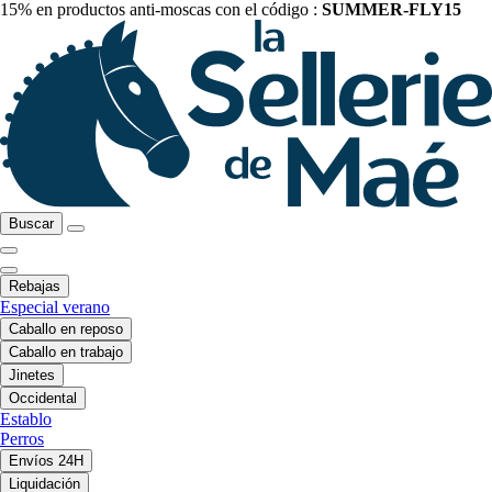
15% en productos anti-moscas con el código :
SUMMER-FLY15
Buscar
Rebajas
Especial verano
Caballo en reposo
Caballo en trabajo
Jinetes
Occidental
Establo
Perros
Envíos 24H
Liquidación