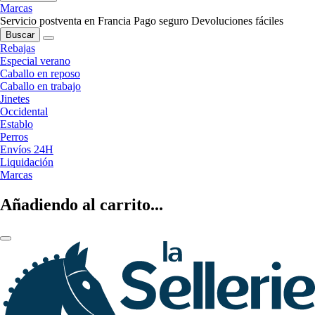
Marcas
Servicio postventa en Francia
Pago seguro
Devoluciones fáciles
Buscar
Rebajas
Especial verano
Caballo en reposo
Caballo en trabajo
Jinetes
Occidental
Establo
Perros
Envíos 24H
Liquidación
Marcas
Añadiendo al carrito...