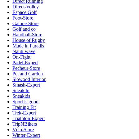
Direct Running
Direct-Volley
Espace Golf
Foot-Store
Galope-Store
Golf and co
Handball-Store
House of Rugby
Made in Paradis
Nauti-wave
On-Fight
Padel-Expert
Pecheur-Store
Pet and Garden
Slowood Interior
Smash-Expert
Sneak'In
Sneakids
Sport is good
Training-Fit
Trek-Expert
Triathlon-Expert
TripNBikers
Vélo-Store
Winter-Expert