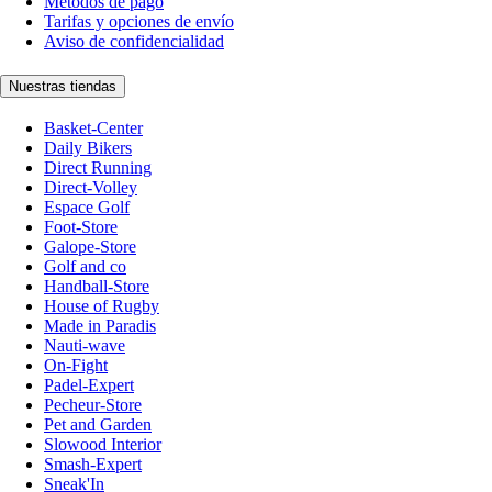
Métodos de pago
Tarifas y opciones de envío
Aviso de confidencialidad
Nuestras tiendas
Basket-Center
Daily Bikers
Direct Running
Direct-Volley
Espace Golf
Foot-Store
Galope-Store
Golf and co
Handball-Store
House of Rugby
Made in Paradis
Nauti-wave
On-Fight
Padel-Expert
Pecheur-Store
Pet and Garden
Slowood Interior
Smash-Expert
Sneak'In