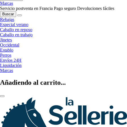
Marcas
Servicio postventa en Francia
Pago seguro
Devoluciones fáciles
Buscar
Rebajas
Especial verano
Caballo en reposo
Caballo en trabajo
Jinetes
Occidental
Establo
Perros
Envíos 24H
Liquidación
Marcas
Añadiendo al carrito...