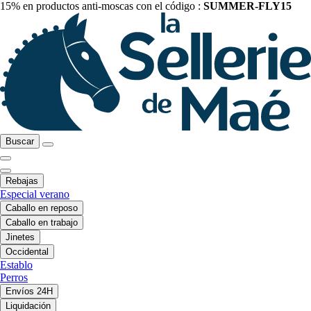
15% en productos anti-moscas con el código :
SUMMER-FLY15
Buscar
Rebajas
Especial verano
Caballo en reposo
Caballo en trabajo
Jinetes
Occidental
Establo
Perros
Envíos 24H
Liquidación