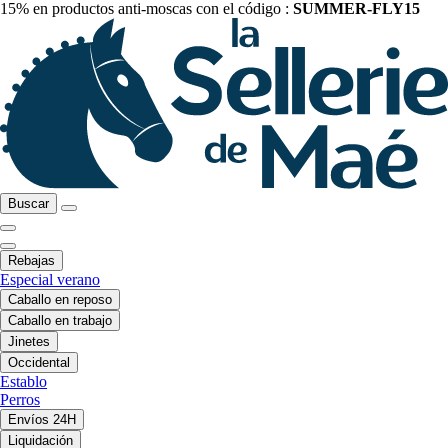
15% en productos anti-moscas con el código :
SUMMER-FLY15
Buscar
Rebajas
Especial verano
Caballo en reposo
Caballo en trabajo
Jinetes
Occidental
Establo
Perros
Envíos 24H
Liquidación