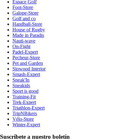
Espace Golf
Foot-Store
Galope-Store
Golf and co
Handball-Store
House of Rugby
Made in Paradis
Nauti-wave
On-Fight
Padel-Expert
Pecheur-Store
Pet and Garden
Slowood Interior
Smash-Expert
Sneak'In
Sneakids
Sport is good
Training-Fit
Trek-Expert
Triathlon-Expert
TripNBikers
Vélo-Store
Winter-Expert
Suscríbete a nuestro boletín