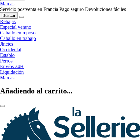
Marcas
Servicio postventa en Francia
Pago seguro
Devoluciones fáciles
Buscar
Rebajas
Especial verano
Caballo en reposo
Caballo en trabajo
Jinetes
Occidental
Establo
Perros
Envíos 24H
Liquidación
Marcas
Añadiendo al carrito...