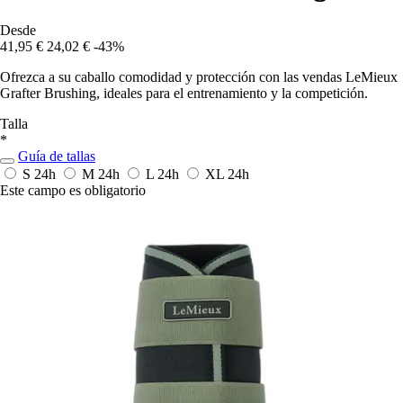
Desde
41,95 €
24,02 €
-43%
Ofrezca a su caballo comodidad y protección con las vendas LeMieux
Grafter Brushing, ideales para el entrenamiento y la competición.
Talla
*
Guía de tallas
S
24h
M
24h
L
24h
XL
24h
Este campo es obligatorio