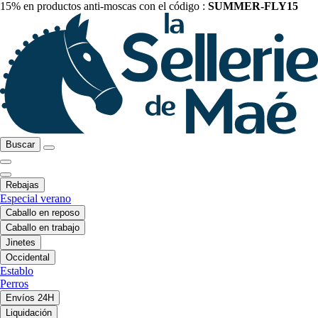
15% en productos anti-moscas con el código :
SUMMER-FLY15
Buscar
Rebajas
Especial verano
Caballo en reposo
Caballo en trabajo
Jinetes
Occidental
Establo
Perros
Envíos 24H
Liquidación