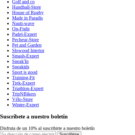
Golf and co
Handball-Store
House of Rugby
Made in Paradis
Nauti-wave
On-Fight
Padel-Expert
Pecheur-Store
Pet and Garden
Slowood Interior
Smash-Expert
Sneak'In
Sneakids
Sport is good
Training-Fit
Trek-Expert
Triathlon-Expert
TripNBikers
Vélo-Store
Winter-Expert
Suscríbete a nuestro boletín
Disfruta de un 10% al suscribirte a nuestro boletín
Suscribirse