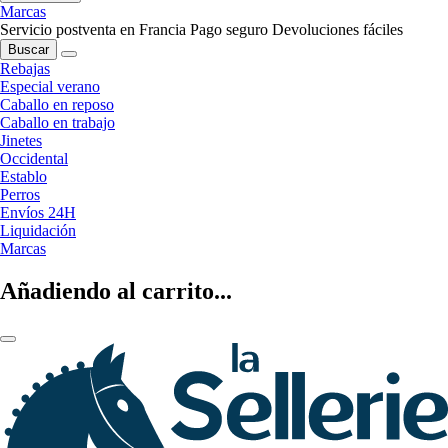
Marcas
Servicio postventa en Francia
Pago seguro
Devoluciones fáciles
Buscar
Rebajas
Especial verano
Caballo en reposo
Caballo en trabajo
Jinetes
Occidental
Establo
Perros
Envíos 24H
Liquidación
Marcas
Añadiendo al carrito...