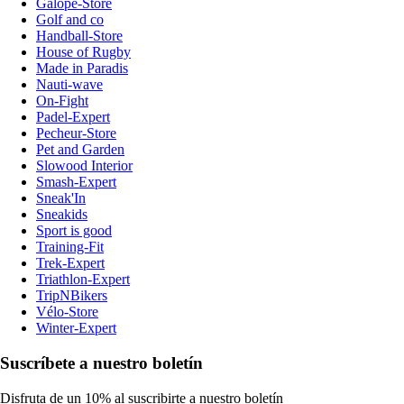
Galope-Store
Golf and co
Handball-Store
House of Rugby
Made in Paradis
Nauti-wave
On-Fight
Padel-Expert
Pecheur-Store
Pet and Garden
Slowood Interior
Smash-Expert
Sneak'In
Sneakids
Sport is good
Training-Fit
Trek-Expert
Triathlon-Expert
TripNBikers
Vélo-Store
Winter-Expert
Suscríbete a nuestro boletín
Disfruta de un 10% al suscribirte a nuestro boletín