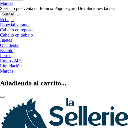
Marcas
Servicio postventa en Francia
Pago seguro
Devoluciones fáciles
Buscar
Rebajas
Especial verano
Caballo en reposo
Caballo en trabajo
Jinetes
Occidental
Establo
Perros
Envíos 24H
Liquidación
Marcas
Añadiendo al carrito...