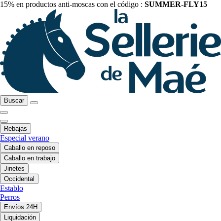
15% en productos anti-moscas con el código :
SUMMER-FLY15
Buscar
Rebajas
Especial verano
Caballo en reposo
Caballo en trabajo
Jinetes
Occidental
Establo
Perros
Envíos 24H
Liquidación