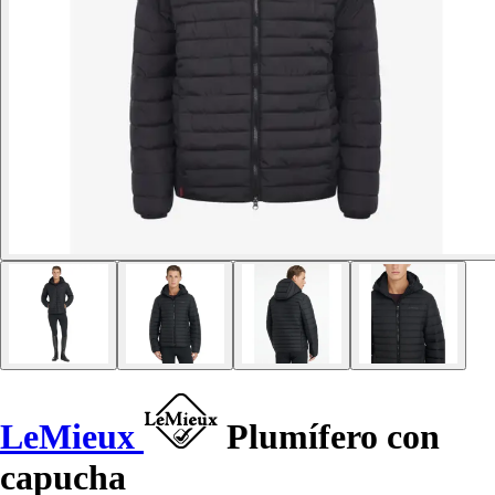
LeMieux
Plumífero con
capucha