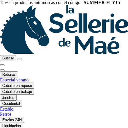
15% en productos anti-moscas con el código :
SUMMER-FLY15
Buscar
Rebajas
Especial verano
Caballo en reposo
Caballo en trabajo
Jinetes
Occidental
Establo
Perros
Envíos 24H
Liquidación