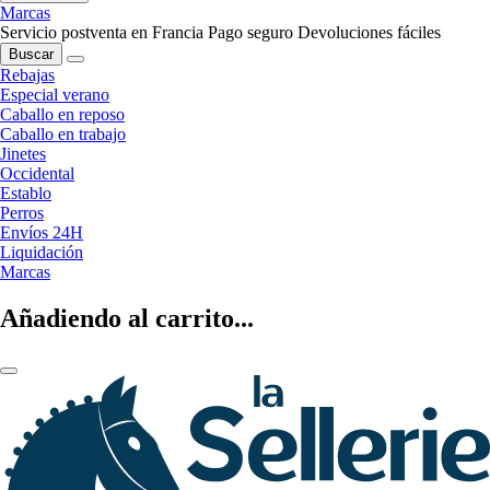
Marcas
Servicio postventa en Francia
Pago seguro
Devoluciones fáciles
Buscar
Rebajas
Especial verano
Caballo en reposo
Caballo en trabajo
Jinetes
Occidental
Establo
Perros
Envíos 24H
Liquidación
Marcas
Añadiendo al carrito...