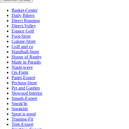
Basket-Center
Daily Bikers
Direct Running
Direct-Volley
Espace Golf
Foot-Store
Galope-Store
Golf and co
Handball-Store
House of Rugby
Made in Paradis
Nauti-wave
On-Fight
Padel-Expert
Pecheur-Store
Pet and Garden
Slowood Interior
Smash-Expert
Sneak'In
Sneakids
Sport is good
Training-Fit
Trek-Expert