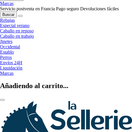
Marcas
Servicio postventa en Francia
Pago seguro
Devoluciones fáciles
Buscar
Rebajas
Especial verano
Caballo en reposo
Caballo en trabajo
Jinetes
Occidental
Establo
Perros
Envíos 24H
Liquidación
Marcas
Añadiendo al carrito...