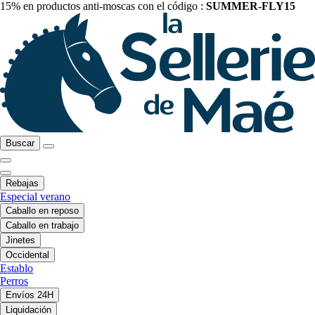
15% en productos anti-moscas con el código :
SUMMER-FLY15
Buscar
Rebajas
Especial verano
Caballo en reposo
Caballo en trabajo
Jinetes
Occidental
Establo
Perros
Envíos 24H
Liquidación