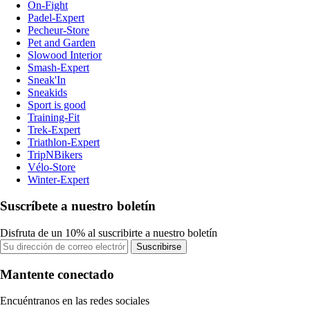
On-Fight
Padel-Expert
Pecheur-Store
Pet and Garden
Slowood Interior
Smash-Expert
Sneak'In
Sneakids
Sport is good
Training-Fit
Trek-Expert
Triathlon-Expert
TripNBikers
Vélo-Store
Winter-Expert
Suscríbete a nuestro boletín
Disfruta de un 10% al suscribirte a nuestro boletín
Suscribirse
Mantente conectado
Encuéntranos en las redes sociales