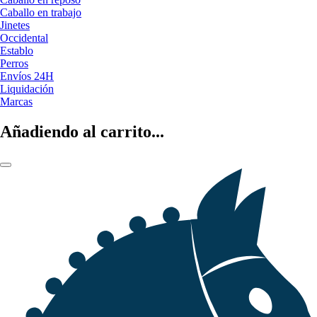
Caballo en trabajo
Jinetes
Occidental
Establo
Perros
Envíos 24H
Liquidación
Marcas
Añadiendo al carrito...