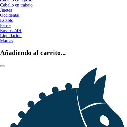
Caballo en trabajo
Jinetes
Occidental
Establo
Perros
Envíos 24H
Liquidación
Marcas
Añadiendo al carrito...