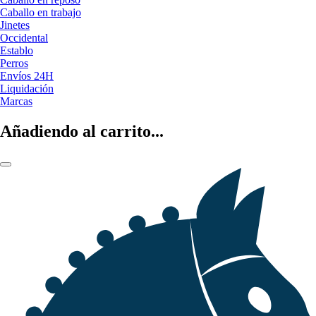
Caballo en trabajo
Jinetes
Occidental
Establo
Perros
Envíos 24H
Liquidación
Marcas
Añadiendo al carrito...