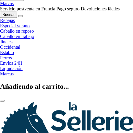
Marcas
Servicio postventa en Francia
Pago seguro
Devoluciones fáciles
Buscar
Rebajas
Especial verano
Caballo en reposo
Caballo en trabajo
Jinetes
Occidental
Establo
Perros
Envíos 24H
Liquidación
Marcas
Añadiendo al carrito...