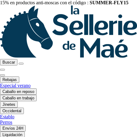
15% en productos anti-moscas con el código :
SUMMER-FLY15
Buscar
Rebajas
Especial verano
Caballo en reposo
Caballo en trabajo
Jinetes
Occidental
Establo
Perros
Envíos 24H
Liquidación