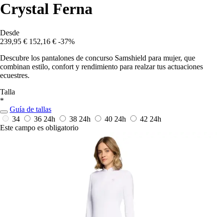
Crystal Ferna
Desde
239,95 €
152,16 €
-37%
Descubre los pantalones de concurso Samshield para mujer, que
combinan estilo, confort y rendimiento para realzar tus actuaciones
ecuestres.
Talla
*
Guía de tallas
34
36
24h
38
24h
40
24h
42
24h
Este campo es obligatorio