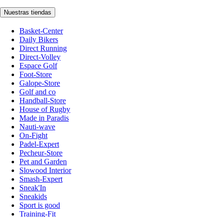
Nuestras tiendas
Basket-Center
Daily Bikers
Direct Running
Direct-Volley
Espace Golf
Foot-Store
Galope-Store
Golf and co
Handball-Store
House of Rugby
Made in Paradis
Nauti-wave
On-Fight
Padel-Expert
Pecheur-Store
Pet and Garden
Slowood Interior
Smash-Expert
Sneak'In
Sneakids
Sport is good
Training-Fit