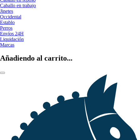
Caballo en trabajo
Jinetes
Occidental
Establo
Perros
Envíos 24H
Liquidación
Marcas
Añadiendo al carrito...