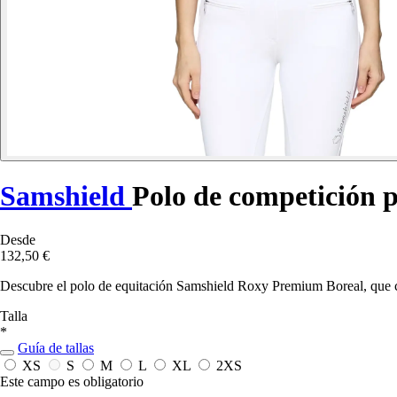
Samshield
Polo de competición
Desde
132,50 €
Descubre el polo de equitación Samshield Roxy Premium Boreal, que c
Talla
*
Guía de tallas
XS
S
M
L
XL
2XS
Este campo es obligatorio