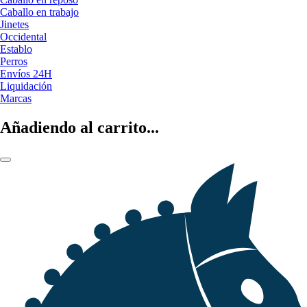
Caballo en trabajo
Jinetes
Occidental
Establo
Perros
Envíos 24H
Liquidación
Marcas
Añadiendo al carrito...