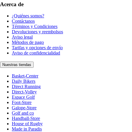
Acerca de
¿Quiénes somos?
Contáctanos
Términos y Condiciones
Devoluciones y reembolsos
Aviso legal
Métodos de pago
Tarifas y opciones de envío
Aviso de confidencialidad
Nuestras tiendas
Basket-Center
Daily Bikers
Direct Running
Direct-Volley
Espace Golf
Foot-Store
Galope-Store
Golf and co
Handball-Store
House of Rugby
Made in Paradis