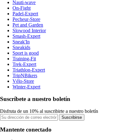
Nauti-wave
On-Fight
Padel-Expert
Pecheur-Store
Pet and Garden
Slowood Interior
Smash-Expert
Sneak'In
Sneakids
Sport is good
Training-Fit
Trek-Expert
Triathlon-Expert
TripNBikers
Vélo-Store
Winter-Expert
Suscríbete a nuestro boletín
Disfruta de un 10% al suscribirte a nuestro boletín
Suscribirse
Mantente conectado