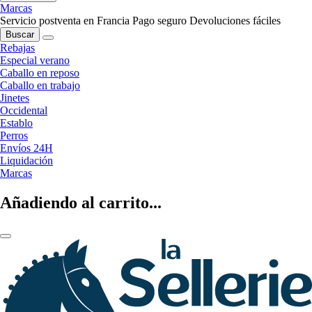
Marcas
Servicio postventa en Francia
Pago seguro
Devoluciones fáciles
Buscar
Rebajas
Especial verano
Caballo en reposo
Caballo en trabajo
Jinetes
Occidental
Establo
Perros
Envíos 24H
Liquidación
Marcas
Añadiendo al carrito...