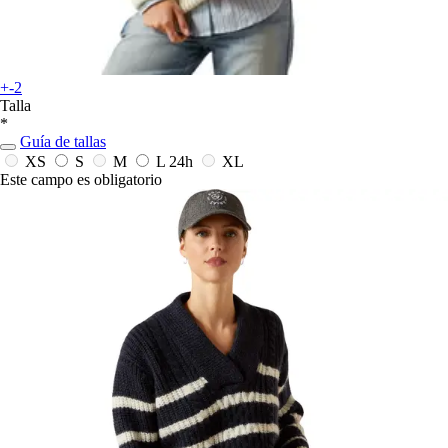
+-2
Talla
*
Guía de tallas
XS
S
M
L
24h
XL
Este campo es obligatorio