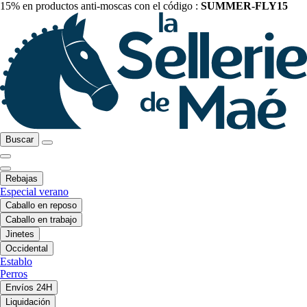
15% en productos anti-moscas con el código :
SUMMER-FLY15
Buscar
Rebajas
Especial verano
Caballo en reposo
Caballo en trabajo
Jinetes
Occidental
Establo
Perros
Envíos 24H
Liquidación