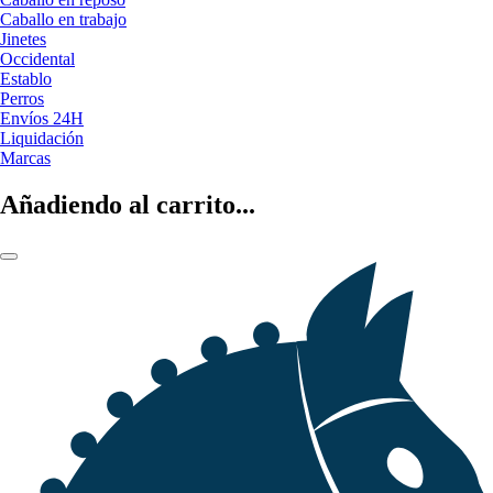
Caballo en trabajo
Jinetes
Occidental
Establo
Perros
Envíos 24H
Liquidación
Marcas
Añadiendo al carrito...