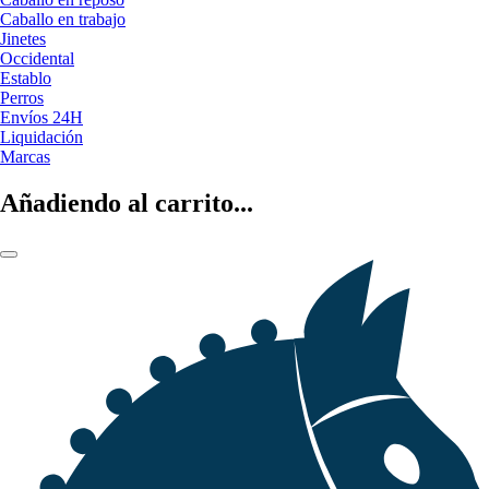
Caballo en trabajo
Jinetes
Occidental
Establo
Perros
Envíos 24H
Liquidación
Marcas
Añadiendo al carrito...