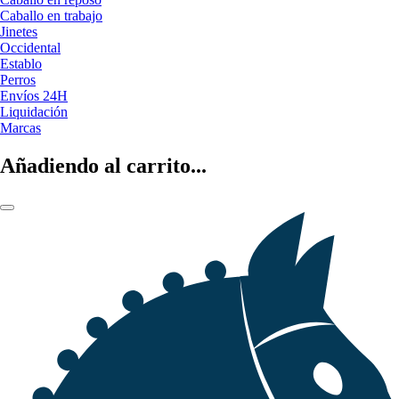
Caballo en trabajo
Jinetes
Occidental
Establo
Perros
Envíos 24H
Liquidación
Marcas
Añadiendo al carrito...